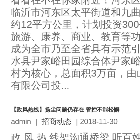
看看在不在你家附近！河东
临沂市河东区太平街道和九
约12平方公里，计划投资30
旅游、康养、商业、教育等
成为全市乃至全省具有示范
水县尹家峪田园综合体尹家
村为核心，总面积3万亩，由
有限公司投...
【政风热线】扬尘问题仍存在 管控不能松懈
admin
|
招商动态
|
2018-11-30
政 风 热 线架沟通桥梁 听